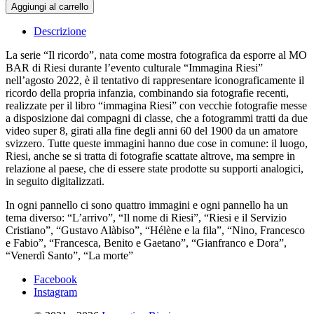
e
Aggiungi al carrello
il
Servizio
Descrizione
Cristiano
quantità
La serie “Il ricordo”, nata come mostra fotografica da esporre al MO
BAR di Riesi durante l’evento culturale “Immagina Riesi”
nell’agosto 2022, è il tentativo di rappresentare iconograficamente il
ricordo della propria infanzia, combinando sia fotografie recenti,
realizzate per il libro “immagina Riesi” con vecchie fotografie messe
a disposizione dai compagni di classe, che a fotogrammi tratti da due
video super 8, girati alla fine degli anni 60 del 1900 da un amatore
svizzero. Tutte queste immagini hanno due cose in comune: il luogo,
Riesi, anche se si tratta di fotografie scattate altrove, ma sempre in
relazione al paese, che di essere state prodotte su supporti analogici,
in seguito digitalizzati.
In ogni pannello ci sono quattro immagini e ogni pannello ha un
tema diverso: “L’arrivo”, “Il nome di Riesi”, “Riesi e il Servizio
Cristiano”, “Gustavo Alàbiso”, “Hélène e la fila”, “Nino, Francesco
e Fabio”, “Francesca, Benito e Gaetano”, “Gianfranco e Dora”,
“Venerdì Santo”, “La morte”
Facebook
Instagram